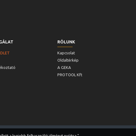
GÁLAT
RÓLUNK
ÉDLET
Kapcsolat
Oldaltérkép
jékoztató
A GEKA
PROTOOL Kft
lett a legjobb felhasználói élményt nyújtsa."