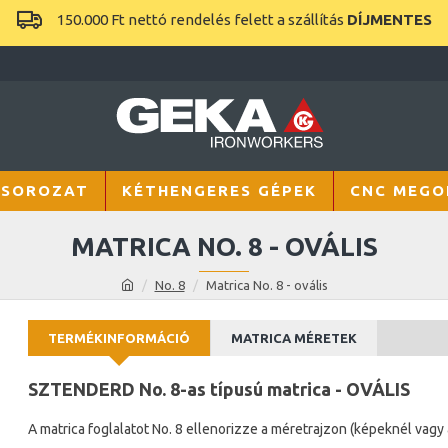
150.000 Ft nettó rendelés felett a szállítás
DÍJMENTES
 SOROZAT
KÉTHENGERES GÉPEK
CNC MEGO
MATRICA NO. 8 - OVÁLIS
No. 8
Matrica No. 8 - ovális
TERMÉKINFORMÁCIÓ
MATRICA MÉRETEK
SZTENDERD No. 8-as típusú matrica
- OVÁLIS
A matrica foglalatot No. 8 ellenorizze a méretrajzon (képeknél vagy