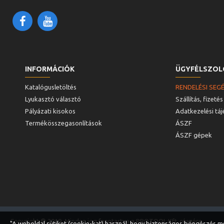
INFORMÁCIÓK
ÜGYFÉLSZOL
Katalógusletöltés
RENDELÉSI SEG
Lyukasztó választó
Szállítás, fizetés
Pályázati kisokos
Adatkezelési tá
Termékösszegasonlítások
ÁSZF
ÁSZF gépek
Copyright © 2019, Minden jog fenntartva a PROTOOL Kft. részére
"A weboldal sütiket (cookie-kat) használ, hogy biztonságos böngészés mel