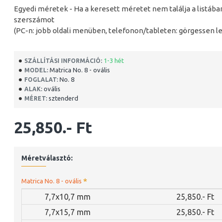
Egyedi méretek - Ha a keresett méretet nem találja a listáb
szerszámot
(PC-n: jobb oldali menüben, telefonon/tableten: görgessen le
1-3 hét
SZÁLLÍTÁSI INFORMÁCIÓ:
Matrica No. 8 - ovális
MODEL:
No. 8
FOGLALAT:
ovális
ALAK:
sztenderd
MÉRET:
25,850.- Ft
Méretválasztó:
Matrica No. 8 - ovális
7,7x10,7 mm
N00038461
25,850.- Ft
7,7x15,7 mm
N00038462
25,850.- Ft