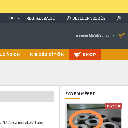
REGISZTRÁCIÓ
BEJELENTKEZÉS
HUF
0 termék(ek) - 0.- Ft
LDÁSOK
KIEGÉSZÍTŐK
SHOP
EGYEDI MÉRET
EGYEDI
 a
"Matrica méretek" fülön)