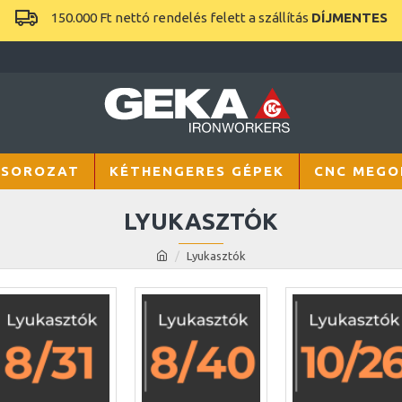
150.000 Ft nettó rendelés felett a szállítás
DÍJMENTES
 SOROZAT
KÉTHENGERES GÉPEK
CNC MEGO
LYUKASZTÓK
Lyukasztók