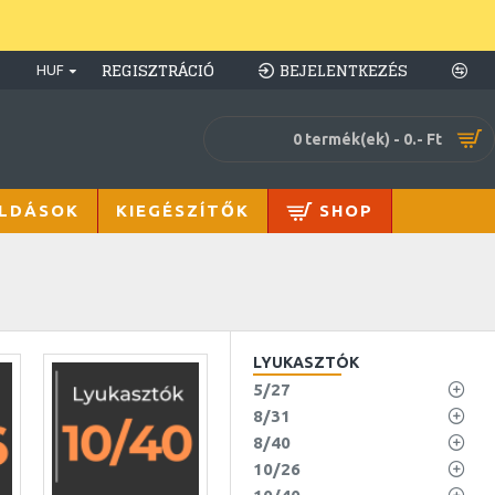
REGISZTRÁCIÓ
BEJELENTKEZÉS
HUF
0 termék(ek) - 0.- Ft
LDÁSOK
KIEGÉSZÍTŐK
SHOP
LYUKASZTÓK
5/27
8/31
8/40
10/26