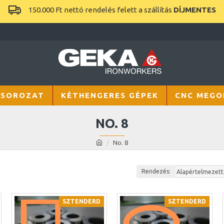
150.000 Ft nettó rendelés felett a szállítás
DÍJMENTES
 SOROZAT
KÉTHENGERES GÉPEK
CNC MEGO
NO. 8
No. 8
Rendezés:
SZTENDERD
SZTENDERD