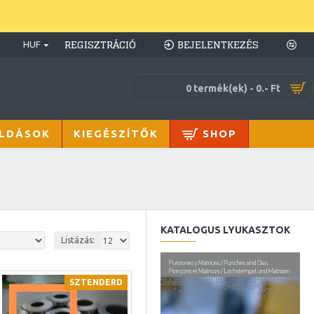
REGISZTRÁCIÓ
BEJELENTKEZÉS
HUF
0 termék(ek) - 0.- Ft
LDÁSOK
KIEGÉSZÍTŐK
SHOP
KATALOGUS LYUKASZTOK
Listázás:
SZTENDERD