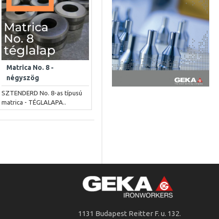
Matrica No. 8 -
négyszög
SZTENDERD No. 8-as típusú
matrica - TÉGLALAPA..
1131 Budapest Reitter F. u. 132.