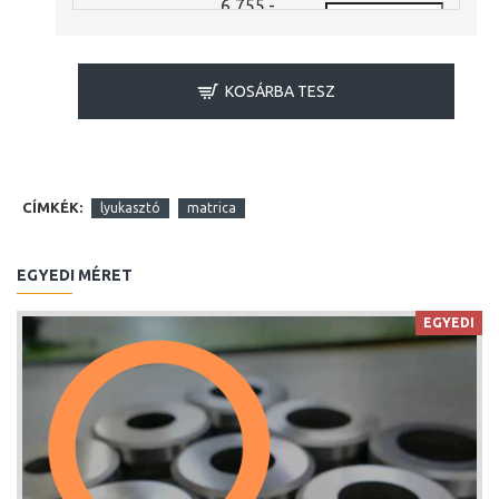
6,755.-
6,2 mm
Ft
6,755.-
6,7 mm
Ft
KOSÁRBA TESZ
6,755.-
7,2 mm
Ft
6,755.-
7,7 mm
Ft
CÍMKÉK:
lyukasztó
matrica
6,755.-
8,2 mm
Ft
6,755.-
EGYEDI MÉRET
8,7 mm
Ft
6,755.-
EGYEDI
9,2 mm
Ft
6,755.-
9,7 mm
Ft
10,2
6,755.-
mm
Ft
10,7
6,755.-