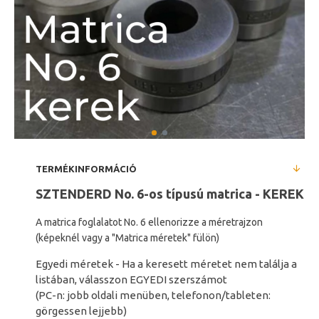
TERMÉKINFORMÁCIÓ
SZTENDERD No. 6-os típusú matrica
- KEREK
A matrica foglalatot No. 6 ellenorizze a méretrajzon
(képeknél vagy a
"Matrica méretek" fülön)
Egyedi méretek - Ha a keresett méretet nem találja a
listában, válasszon EGYEDI szerszámot
(PC-n: jobb oldali menüben, telefonon/tableten:
görgessen lejjebb)