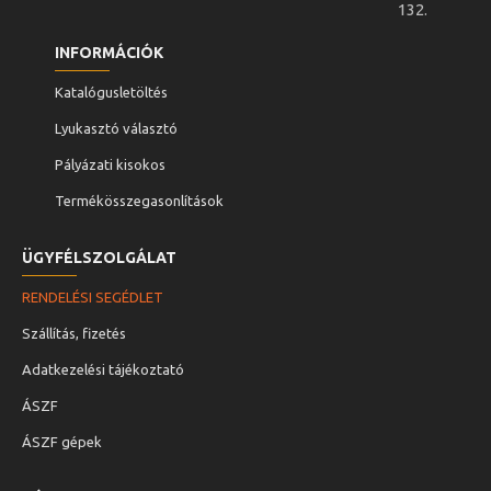
15,7
6,755.-
132.
mm
Ft
16,2
6,755.-
INFORMÁCIÓK
mm
Ft
Katalógusletöltés
16,7
6,755.-
mm
Ft
Lyukasztó választó
17,2
6,755.-
Pályázati kisokos
mm
Ft
Termékösszegasonlítások
17,7
6,755.-
mm
Ft
ÜGYFÉLSZOLGÁLAT
18,2
6,755.-
mm
Ft
RENDELÉSI SEGÉDLET
18,7
6,755.-
mm
Ft
Szállítás, fizetés
19,2
6,755.-
Adatkezelési tájékoztató
mm
Ft
ÁSZF
19,7
6,755.-
mm
Ft
ÁSZF gépek
20,2
6,755.-
mm
Ft