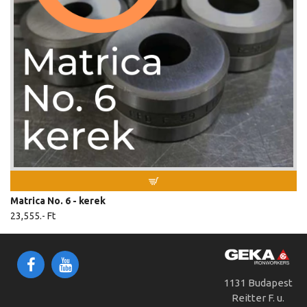
mm
Ft
11,2
6,755.-
mm
Ft
11,7
6,755.-
mm
Ft
12,2
6,755.-
mm
Ft
12,7
6,755.-
mm
Ft
13,2
6,755.-
mm
Ft
13,7
6,755.-
mm
Ft
Matrica No. 6 - kerek
14,2
6,755.-
23,555.- Ft
mm
Ft
14,7
6,755.-
mm
Ft
15,2
6,755.-
1131 Budapest
mm
Ft
Reitter F. u.