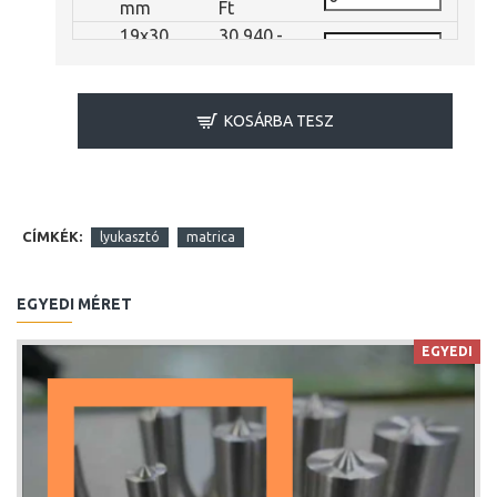
mm
Ft
19x30
30,940.-
mm
Ft
20x34
30,940.-
mm
Ft
KOSÁRBA TESZ
CÍMKÉK:
lyukasztó
matrica
EGYEDI MÉRET
EGYEDI