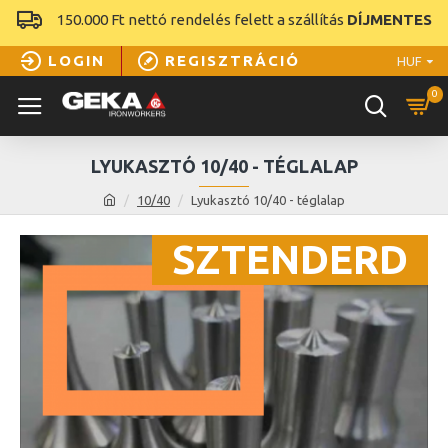
150.000 Ft nettó rendelés felett a szállítás
DÍJMENTES
LOGIN
REGISZTRÁCIÓ
HUF
0
LYUKASZTÓ 10/40 - TÉGLALAP
10/40
Lyukasztó 10/40 - téglalap
SZTENDERD