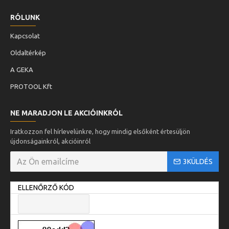
RÓLUNK
Kapcsolat
Oldaltérkép
A GEKA
PROTOOL Kft
NE MARADJON LE AKCIÓINKRÓL
Iratkozzon fel hírlevelünkre, hogy mindig elsőként értesüljön
újdonságainkról, akcióinról
3KÜLDÉS
ELLENŐRZŐ KÓD