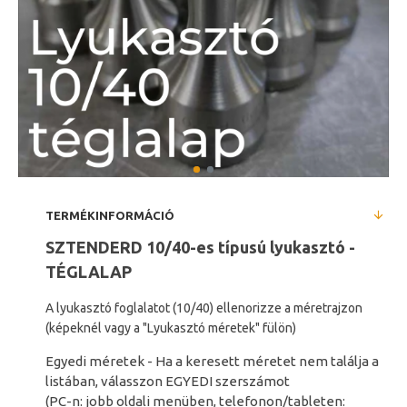
TERMÉKINFORMÁCIÓ
SZTENDERD 10/40-es típusú lyukasztó
-
TÉGLALAP
A lyukasztó foglalatot (10/40) ellenorizze a méretrajzon
(képeknél vagy a
"Lyukasztó méretek" fülön)
Egyedi méretek - Ha a keresett méretet nem találja a
listában, válasszon EGYEDI szerszámot
(PC-n: jobb oldali menüben, telefonon/tableten: