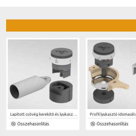
Lapított csõvég kerekítõ és lyukasztó idomacél megmunkáló kiegészítõ
Összehasonlítás
Összehasonlítás