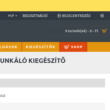
REGISZTRÁCIÓ
BEJELENTKEZÉS
HUF
0 termék(ek) - 0.- Ft
LDÁSOK
KIEGÉSZÍTŐK
SHOP
UNKÁLÓ KIEGÉSZÍTÕ
ása