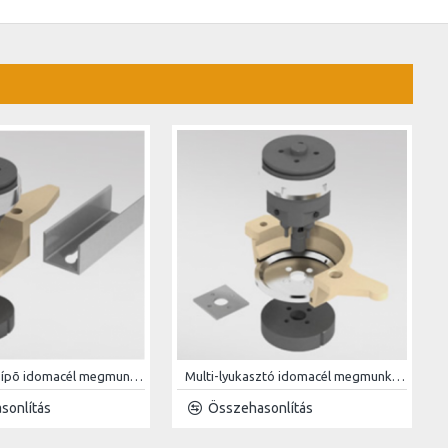
Kulcslyuk kicsípõ idomacél megmunkáló kiegészítõ
Multi-lyukasztó idomacél megmunkáló kiegészítõ
sonlítás
Összehasonlítás