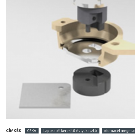
CÍMKÉK:
GEKA
Laposacél kerekítõ és lyukasztó
idomacél megmunk