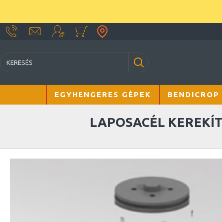
EGYHENGERES GÉPEK
BENDICROP
LAPOSACÉL KEREKÍ