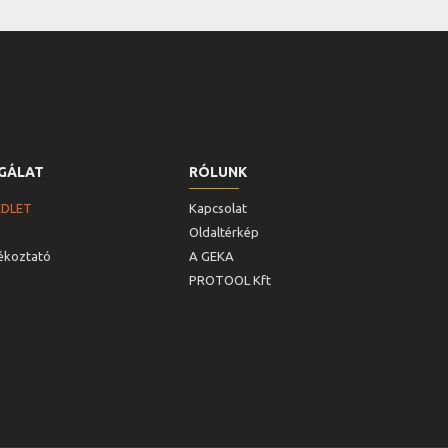
GÁLAT
RÓLUNK
ÉDLET
Kapcsolat
Oldaltérkép
jékoztató
A GEKA
PROTOOL Kft