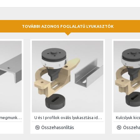
TOVÁBBI AZONOS FOGLALATÚ LYUKASZTÓK
Profil lyukasztó idomacél megmunkáló kiegészítõ
U és I profilok ovális lyukasztása idomacél megmunkáló kiegészítõ
Összehasonlítás
Összeha