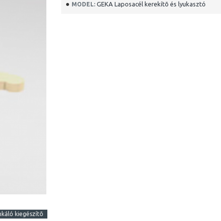
GEKA Laposacél kerekítõ és lyukasztó
MODEL:
áló kiegészítõ