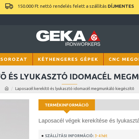
150.000 Ft nettó rendelés felett a szállítás
DÍJMENTES
 SOROZAT
KÉTHENGERES GÉPEK
CNC MEGO
TÕ ÉS LYUKASZTÓ IDOMACÉL MEGM
Laposacél kerekítõ és lyukasztó idomacél megmunkáló kiegészítõ
TERMÉKINFORMÁCIÓ
Laposacél végek kerekítése és lyukaszt
3-4 hét
SZÁLLÍTÁSI INFORMÁCIÓ: