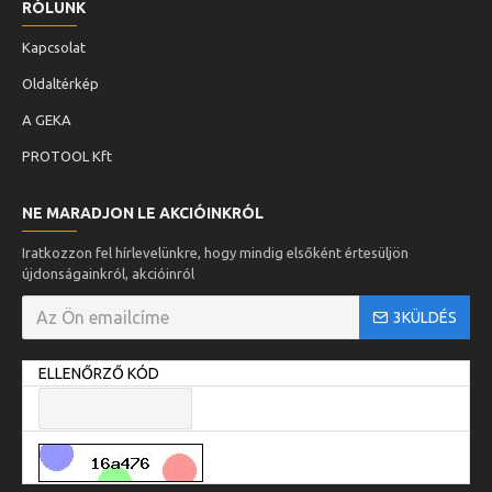
RÓLUNK
Kapcsolat
Oldaltérkép
A GEKA
PROTOOL Kft
NE MARADJON LE AKCIÓINKRÓL
Iratkozzon fel hírlevelünkre, hogy mindig elsőként értesüljön
újdonságainkról, akcióinról
3KÜLDÉS
ELLENŐRZŐ KÓD