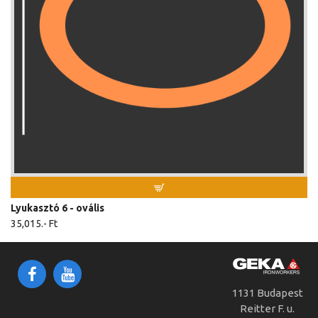
mm
Ft
19x26
24,325.-
mm
Ft
21x27
24,325.-
mm
Ft
Lyukasztó 6 - ovális
35,015.- Ft
1131 Budapest
Reitter F. u.