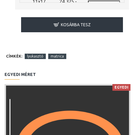
11x17
24,325.-
mm
Ft
11x23
24,325.-
mm
Ft
KOSÁRBA TESZ
13x18
24,325.-
mm
Ft
13x22
24,325.-
mm
Ft
CÍMKÉK:
lyukasztó
matrica
13x27
24,325.-
mm
Ft
15x20
24,325.-
EGYEDI MÉRET
mm
Ft
15x24
24,325.-
EGYEDI
mm
Ft
15x27
24,325.-
mm
Ft
17x22
24,325.-
mm
Ft
17x26
24,325.-