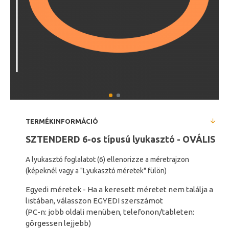
TERMÉKINFORMÁCIÓ
SZTENDERD 6-os típusú lyukasztó
- OVÁLIS
A lyukasztó foglalatot (6) ellenorizze a méretrajzon
(képeknél vagy a
"Lyukasztó méretek" fülön)
Egyedi méretek - Ha a keresett méretet nem találja a
listában, válasszon EGYEDI szerszámot
(PC-n: jobb oldali menüben, telefonon/tableten:
görgessen lejjebb)