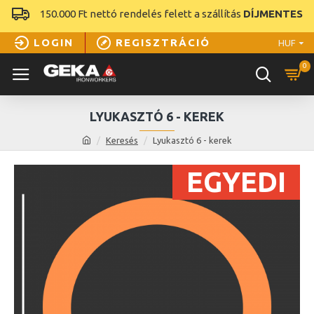
150.000 Ft nettó rendelés felett a szállítás
DÍJMENTES
LOGIN
REGISZTRÁCIÓ
HUF
0
LYUKASZTÓ 6 - KEREK
Keresés
Lyukasztó 6 - kerek
EGYEDI