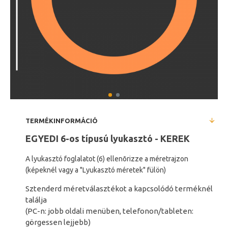
TERMÉKINFORMÁCIÓ
EGYEDI 6-os típusú lyukasztó
- KEREK
A lyukasztó foglalatot (6) ellenõrizze a méretrajzon
(képeknél vagy a
"Lyukasztó méretek" fülön)
Sztenderd méretválasztékot a kapcsolódó terméknél
találja
(PC-n: jobb oldali menüben, telefonon/tableten:
görgessen lejjebb)